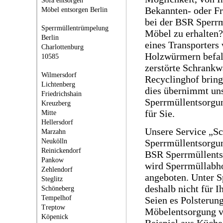
Sofa entsorgen
Bekannten- oder Fr
Möbel entsorgen Berlin
bei der BSR Sperrm
Sperrmüllentrümpelung
Möbel zu erhalten?
Berlin
eines Transporters
Charlottenburg
Holzwürmern befal
10585
zerstörte Schrank
Wilmersdorf
Recyclinghof brin
Lichtenberg
dies übernimmt un
Friedrichshain
Sperrmüllentsorgu
Kreuzberg
für Sie.
Mitte
Hellersdorf
Unsere Service „S
Marzahn
Neukölln
Sperrmüllentsorgu
Reinickendorf
BSR Sperrmüllents
Pankow
wird Sperrmüllabh
Zehlendorf
angeboten. Unter S
Steglitz
deshalb nicht für I
Schöneberg
Tempelhof
Seien es Polsterung
Treptow
Möbelentsorgung v
Köpenick