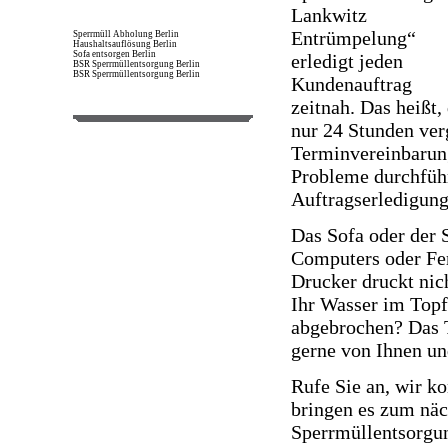
Lankwitz
Entrümpelung“
Sperrmüll Abholung Berlin
Haushaltsauflösung Berlin
Sofa entsorgen Berlin
erledigt jeden
BSR Sperrmüllentsorgung Berlin
BSR Sperrmüllentsorgung Berlin
Kundenauftrag
zeitnah. Das heißt
nur 24 Stunden ver
Terminvereinbarung
Probleme durchführ
Auftragserledigung
Das Sofa oder der 
Computers oder Fe
Drucker druckt nic
Ihr Wasser im Topf
abgebrochen? Das T
gerne von Ihnen u
Rufe Sie an, wir k
bringen es zum nä
Sperrmüllentsorgun