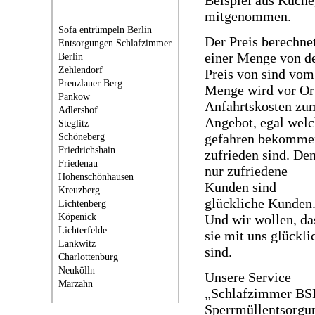
Beispiel aus Küche
mitgenommen.
Sofa entrümpeln Berlin
Der Preis berechne
Entsorgungen Schlafzimmer
einer Menge von de
Berlin
Zehlendorf
Preis von sind vom 
Prenzlauer Berg
Menge wird vor Or
Pankow
Anfahrtskosten zum
Adlershof
Angebot, egal wel
Steglitz
Schöneberg
gefahren bekommen 
Friedrichshain
zufrieden sind.
De
Friedenau
nur zufriedene
Hohenschönhausen
Kunden sind
Kreuzberg
glückliche Kunden
Lichtenberg
Köpenick
Und wir wollen, da
Lichterfelde
sie mit uns glückli
Lankwitz
sind.
Charlottenburg
Neukölln
Unsere Service
Marzahn
„Schlafzimmer BS
Sperrmüllentsorgu