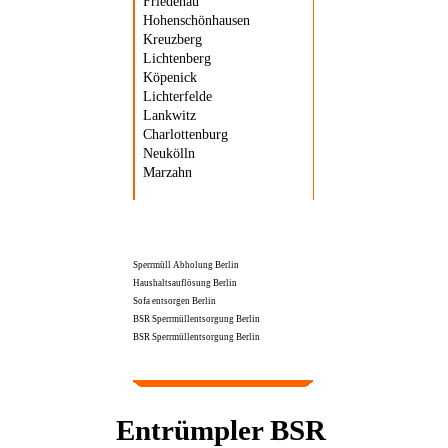
Friedenau
Hohenschönhausen
Kreuzberg
Lichtenberg
Köpenick
Lichterfelde
Lankwitz
Charlottenburg
Neukölln
Marzahn
Sperrmüll Abholung Berlin
Haushaltsauflösung Berlin
Sofa entsorgen Berlin
BSR Sperrmüllentsorgung Berlin
BSR Sperrmüllentsorgung Berlin
Entrümpler BSR