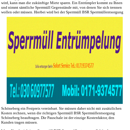
wird, kann man die zukünftige Miete sparen. Ein Entrümpler kommt zu Ihnen
und nimmt sämtliche Sperrmüll Gegenstände mit, von denen Sie sich trennen
wollen oder müssen.
Hierbei wird bei der Sperrmüll BSR Sperrmüllentsorgung
Schöneberg ein Festpreis vereinbart. Sie müssen daher nicht mit zusätzlichen
Kosten rechnen, wenn die richtigen Sperrmüll BSR Sperrmüllentsorgung
Schöneberg beauftragen. Die Pauschale ist der einzige Kostenfaktor, den
Kunden tragen müssen.