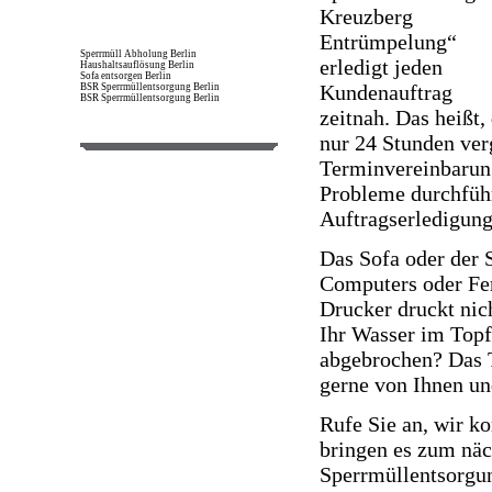
Kreuzberg
Entrümpelung“
Sperrmüll Abholung Berlin
erledigt jeden
Haushaltsauflösung Berlin
Sofa entsorgen Berlin
Kundenauftrag
BSR Sperrmüllentsorgung Berlin
BSR Sperrmüllentsorgung Berlin
zeitnah. Das heißt
nur 24 Stunden ver
Terminvereinbarung
Probleme durchführ
Auftragserledigung
Das Sofa oder der 
Computers oder Fe
Drucker druckt nic
Ihr Wasser im Topf
abgebrochen? Das T
gerne von Ihnen u
Rufe Sie an, wir k
bringen es zum nä
Sperrmüllentsorgun