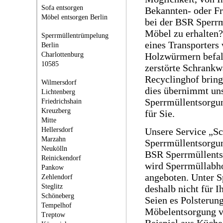
Sofa entsorgen
Bekannten- oder Fr
Möbel entsorgen Berlin
bei der BSR Sperrm
Möbel zu erhalten?
Sperrmüllentrümpelung
eines Transporters
Berlin
Charlottenburg
Holzwürmern befal
10585
zerstörte Schrank
Recyclinghof brin
Wilmersdorf
dies übernimmt un
Lichtenberg
Sperrmüllentsorgu
Friedrichshain
Kreuzberg
für Sie.
Mitte
Hellersdorf
Unsere Service „S
Marzahn
Sperrmüllentsorgu
Neukölln
BSR Sperrmüllents
Reinickendorf
wird Sperrmüllabh
Pankow
angeboten. Unter S
Zehlendorf
Steglitz
deshalb nicht für I
Schöneberg
Seien es Polsterung
Tempelhof
Möbelentsorgung v
Treptow