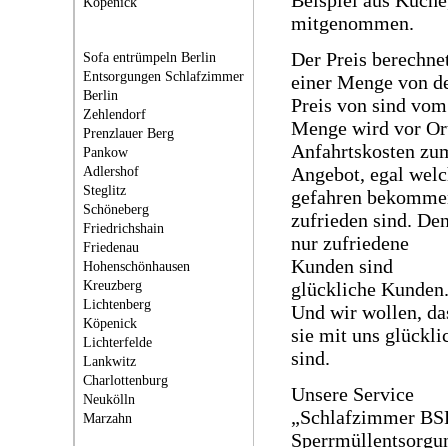
Beispiel aus Küche
Köpenick
mitgenommen.
Der Preis berechne
Sofa entrümpeln Berlin
Entsorgungen Schlafzimmer
einer Menge von de
Berlin
Preis von sind vom 
Zehlendorf
Menge wird vor Or
Prenzlauer Berg
Anfahrtskosten zum
Pankow
Adlershof
Angebot, egal wel
Steglitz
gefahren bekommen 
Schöneberg
zufrieden sind.
De
Friedrichshain
nur zufriedene
Friedenau
Kunden sind
Hohenschönhausen
Kreuzberg
glückliche Kunden
Lichtenberg
Und wir wollen, da
Köpenick
sie mit uns glückli
Lichterfelde
sind.
Lankwitz
Charlottenburg
Unsere Service
Neukölln
„Schlafzimmer BS
Marzahn
Sperrmüllentsorgu